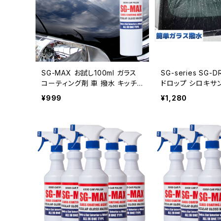
SG-MAX お試し100ml ガラス
SG-series SG
コーティング剤 車 撥水 キッチ
ドロップ シロキサ
ン バイク スマホ コーティング剤
ラス撥水剤 車 ガラ
¥999
¥1,280
水回り 水まわり 掃除 洗面台 ト
ガラス 撥水 梅雨 
イレ シンク 洗車 親水 Oval撥
策 台風 台風対策
水 業務用
豪雨 雨 ホワイトデ
舶