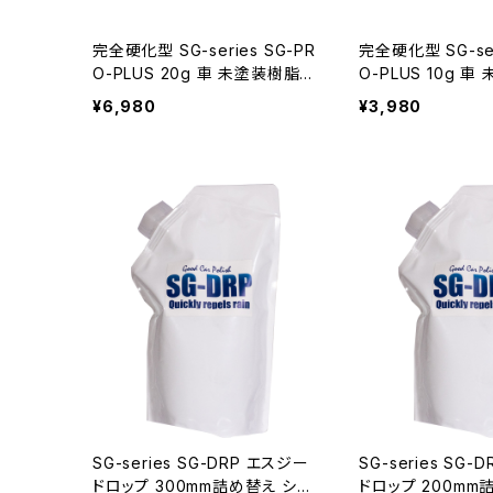
完全硬化型 SG-series SG-PR
完全硬化型 SG-ser
O-PLUS 20g 車 未塗装樹脂コ
O-PLUS 10g 
ーティング剤 無塗装樹脂コーテ
ーティング剤 無
¥6,980
¥3,980
ィング剤 大容量10g 樹脂パーツ
ィング剤 大容量10
ヘッドライト メンテナンス 黒樹
ヘッドライト メン
脂復活 スマホ 高耐久 復活 黒
脂復活 スマホ 高
復活 塗装 diy 新車 中古車 コ
復活 塗装 diy 新
ーティング 白化 焼け 日本製
ーティング 白化 
SG-series SG-DRP エスジー
SG-series SG
ドロップ 300mm詰め替え シロ
ドロップ 200mm詰め替え シロ