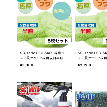
コーティング剤
SG-series SG-MAX 専用クロ
SG-series SG
ス 5枚セット 2枚目以降半額 高
ス 3枚セット 2枚目以降半額 高
級 マイクロファイバークロス 驚
級 マイクロファイ
¥3,300
¥2,200
きの吸水力 吸水 タオル ふきん
きの吸水力 吸水 
キッチン おすすめ 掃除 洗車 S
キッチン おすすめ 
CC
CC