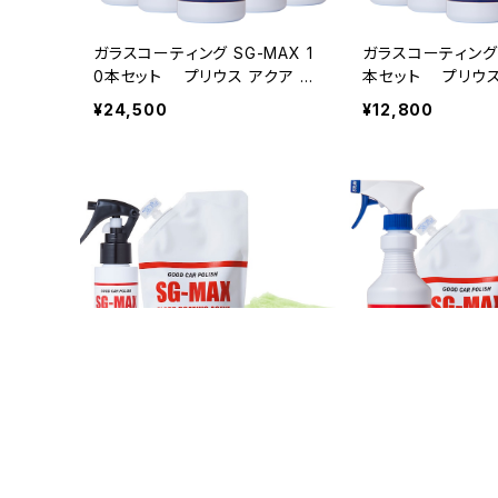
ガラスコーティング SG-MAX 1
ガラスコーティング 
0本セット プリウス アクア ア
本セット プリウス
ルファード ベルファイア ヴェル
ファード ベルファイ
¥24,500
¥12,800
ファイア ノート セレナ 車 バイク
イア ノート セレナ 
スマホ iphone アイフォン コー
マホ iphone ア
ティング剤 水回りスノーボード
ィング剤 水回りス
ワックス 洗面台 トイレ 墓石 シ
ックス 洗面台 トイ
ンク
ク
ガラスコーティング SG-MAX 1
ガラスコーティング S
00mm 詰め替え400mm 専用
本400mm 詰め替
クロス1枚セット プリウス アク
プリウス アクア ア
¥4,180
¥7,480