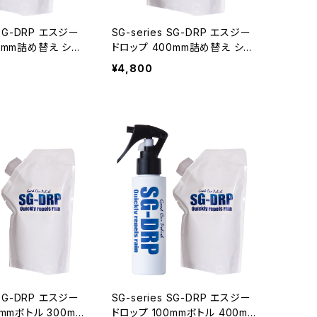
 SG-DRP エスジー
SG-series SG-DRP エスジー
ドロップ 400mm詰め替え シロ
瞬間ガラス撥水剤
キサン配合 瞬間ガラス撥水剤
¥4,800
ロントガラス 撥水
車 ガラス フロントガラス 撥水
梅雨対策 台風 台
梅雨 グッズ 梅雨対策 台風 台
豪雨 豪雨 雨 ホワ
風対策 ゲリラ豪雨 豪雨 雨 ホワ
返し 船舶
イトデー お返し 船舶
 SG-DRP エスジー
SG-series SG-DRP エスジー
0mmボトル 300mm
ドロップ 100mmボトル 400mm