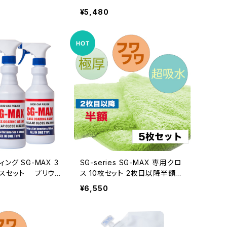
ロキサン配合 瞬間
詰め替え シロキサン配合 瞬間
¥5,480
 車 ガラス フロン
ガラス撥水剤 車 ガラス フロン
 梅雨 グッズ 梅雨
トガラス 撥水 梅雨 グッズ 梅雨
台風対策 ゲリラ豪雨
対策 台風 台風対策 ゲリラ豪雨
イトデー お返し 船
豪雨 雨 ホワイトデー お返し 船
舶
ング SG-MAX 3
SG-series SG-MAX 専用クロ
スセット プリウ
ス 10枚セット 2枚目以降半額
ルファード ベルファ
高級 マイクロファイバークロス
¥6,550
ァイア ノート セレ
驚きの吸水力 吸水 タオル ふき
スマホ iphone ア
ん キッチン おすすめ 掃除 洗車
ーティング剤 水回り
SCC
ワックス 洗面台 ト