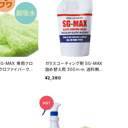
ンク
s SG-MAX 専用クロ
ガラスコーティング剤 SG-MAX
詰め替え用 300ｍｍ 送料無料
力 吸水 タオル ふ
車 バイク スマホ iphone アイ
¥2,380
 おすすめ 掃除 洗
フォン アップルウォッチ ロード
バイク コーティング剤 水回り
水まわり 下地処理