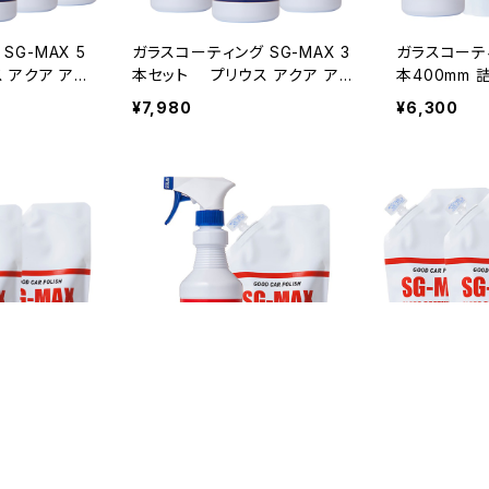
SG-MAX 5
ガラスコーティング SG-MAX 3
ガラスコーティ
 アクア アル
本セット プリウス アクア アル
本400mm 
ア ヴェルファ
ファード ベルファイア ヴェルファ
用クロス1枚
¥7,980
¥6,300
車 バイク ス
イア ノート セレナ 車 バイク ス
アクア アル
イフォン コーテ
マホ iphone アイフォン コーテ
ア ヴェルファ
ノーボード ワ
ィング剤 水回りスノーボード ワ
車 バイク スマ
レ 墓石 シン
ックス 洗面台 トイレ 墓石 シン
フォン コー
ク
ノーボード ワ
レ 墓石 シン
G-MAX 1
ガラスコーティング SG-MAX 4
ガラスコーティ
え400mm×2
00mm 詰め替え400mmセット
詰め替え用 3
ルファード ベ
プリウス アクア アルファード ベ
合計1200ｍｍ 送料無
¥5,280
¥6,980