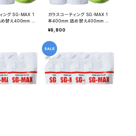
ング SG-MAX 1
ガラスコーティング SG-MAX 1
詰め替え400mm 専
本400mm 詰め替え400mm 専
セット プリウス
用クロス2枚セット プリウス
¥6,800
ファード ベルファイ
アクア アルファード ベルファイ
イア ノート セレナ
ア ヴェルファイア ノート セレナ
ホ iphone アイ
車 バイク スマホ iphone アイ
ティング剤 水回りス
フォン コーティング剤 水回りス
ックス 洗面台 トイ
ノーボード ワックス 洗面台 トイ
ク
レ 墓石 シンク
ング剤 SG-MAX
容量2リットル 業務用 ガラスコ
本セット 容量UP
ーティング剤 SG-MAX 詰め替
料 お
え用 4本セット 送料無料
¥9,980