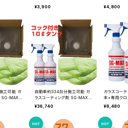
ガラス撥水剤
詰め替え シロキサン配合 瞬間
詰め替え シ
¥3,900
¥4,800
ガラス 撥水
ガラス撥水剤 車 ガラス フロン
ガラス撥水剤
策 台風 台
トガラス 撥水 梅雨 グッズ 梅雨
トガラス 撥水
豪雨 雨 ホワ
対策 台風 台風対策 ゲリラ豪雨
対策 台風 
船舶
豪雨 雨 ホワイトデー お返し 船
豪雨 雨 ホワ
舶
舶
施工可能 ガ
自動車約334台分施工可能 ガ
ガラスコーティ
SG-MAX
ラスコーティング剤 SG-MAX
本+専用クロ
(SG-MAX5
業務用 10リットル(SG-MAX2
ス アクア ア
¥36,740
¥8,480
本 専用クロ
5本分) ボトル2本 専用クロ
イア ヴェルフ
ホ 車 最強
ス2枚 セット スマホ 車 最強
ナ 車 バイク 
メンテナンス
おすすめ 洗車機 メンテナンス
イフォン コ
diy
ワックス ランキング diy
スノーボード 