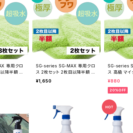
イレ 墓石 シ
-MAX 専用クロ
SG-series SG-MAX 専用クロ
SG-serie
ス 2枚セット 2枚目以降半額 高
ス 高級 マイクロファイバークロ
バークロス 驚
級 マイクロファイバークロス 驚
ス 驚きの吸水
¥1,650
¥880
タオル ふきん
きの吸水力 吸水 タオル ふきん
きん キッチン
20%OFF
掃除 洗車 S
キッチン おすすめ 掃除 洗車 S
車 SCC
CC