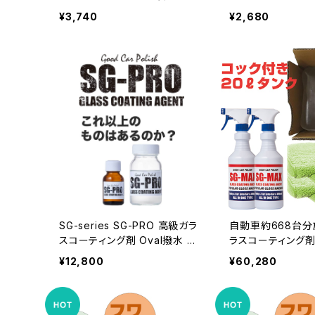
キサン配合 瞬間ガラス撥水剤
キサン配合 瞬間
¥3,740
¥2,680
車 ガラス フロントガラス 撥水
車 ガラス フロント
梅雨 グッズ 梅雨対策 台風 台
梅雨 グッズ 梅雨対
風対策 ゲリラ豪雨 豪雨 雨 ホワ
風対策 ゲリラ豪雨 
イトデー お返し 船舶
イトデー お返し 
SG-series SG-PRO 高級ガラ
自動車約668台分
スコーティング剤 Oval撥水 高
ラスコーティング剤 
耐久 大容量80mm 2度塗り可
業務用 20リットル
¥12,800
¥60,280
最高のDIY体験へ ガラスコーテ
0本分) ボトル2
ィング・コーティング剤・ワック
ス2枚 セット スマ
ス・洗車・ガラスコーティング剤・
おすすめ 洗車機 
自転車・バイク・ロードバイク 車
ワックス ランキング 