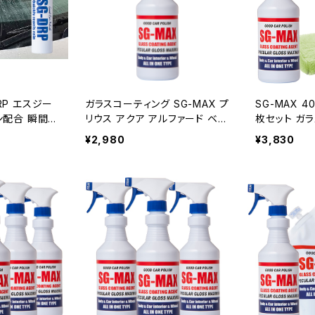
-DRP エスジー
ガラスコーティング SG-MAX プ
SG-MAX 4
ン配合 瞬間ガ
リウス アクア アルファード ベル
枚セット ガ
ス フロント
ファイア ヴェルファイア ノート
車 撥水 キッ
¥2,980
¥3,830
グッズ 梅雨対
セレナ 車 バイク スマホ iphon
コーティング
 ゲリラ豪雨
e アイフォン コーティング剤 水
掃除 洗面台 
ー お返し 船
回りスノーボード ワックス 洗面
親水 Oval
台 トイレ 墓石 シンク