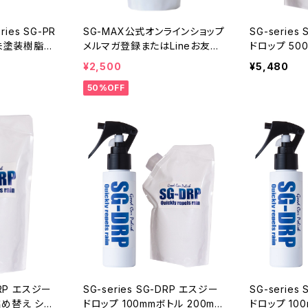
ies SG-PR
SG-MAX公式オンラインショップ
SG-series
車 未塗装樹脂コ
メルマガ登録またはLineお友達
ドロップ 500mm詰め替え シロ
塗装樹脂コーテ
登録がおすすめです。ガラスコー
キサン配合 
¥2,500
¥5,480
g 樹脂パーツ
ティング剤 SG-MAX 詰め替え
車 ガラス フ
50%OFF
テナンス 黒樹
用 500ｍｍ 送料無料 車 バイ
梅雨 グッズ 
耐久 復活 黒
ク スマホ iphone アイフォン ア
風対策 ゲリラ
車 中古車 コ
ップルウォッチ ロードバイク コ
イトデー お
焼け 日本製
ーティング剤 水回り 水まわり
下地処理
-DRP エスジー
SG-series SG-DRP エスジー
SG-series
ドロップ 100mmボトル 200mm
ドロップ 10