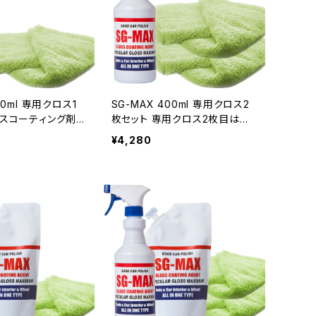
00ml 専用クロス1
SG-MAX 400ml 専用クロス2
ラスコーティング剤
枚セット 専用クロス2枚目は半
チン バイク スマホ
額！ガラスコーティング剤 車 撥
¥4,280
剤 水回り 水まわり
水 キッチン バイク スマホ コー
トイレ シンク 洗車
ティング剤 水回り 水まわり 掃
撥水 業務用
除 洗面台 トイレ シンク 洗車 親
水 Oval撥水 業務用