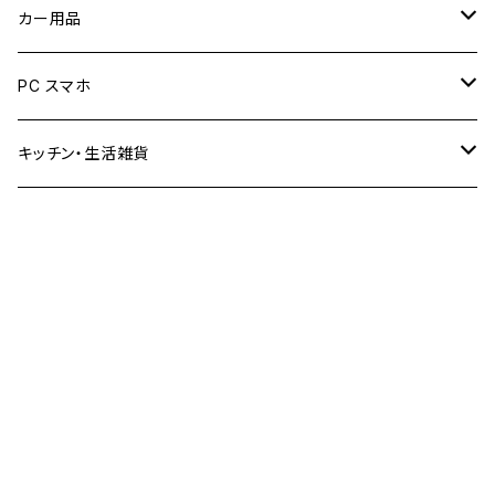
カー用品
洗車・コーティング
PC スマホ
お得なセット商品
スマホコーティング
キッチン・生活雑貨
クロス
クロス
ガラス撥水剤
プライバシーポリシー
キーワードから探す
特定商取引法に基づく表記
会員規約
© SG-MAX公式オンラインショップ
Powered by
カテゴリから探す