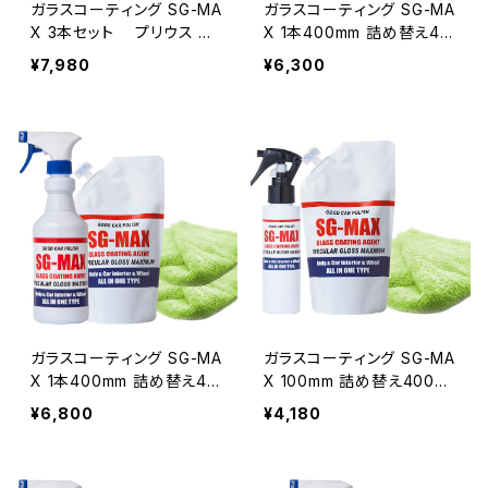
ガラスコーティング SG-MA
ガラスコーティング SG-MA
X 3本セット プリウス ア
X 1本400mm 詰め替え40
クア アルファード ベルファ
0mm 専用クロス1枚セッ
¥7,980
¥6,300
イア ヴェルファイア ノート
ト プリウス アクア アルフ
セレナ 車 バイク スマホ ip
ァード ベルファイア ヴェル
hone アイフォン コーティン
ファイア ノート セレナ 車 バ
グ剤 水回りスノーボード ワ
イク スマホ iphone アイフ
ックス 洗面台 トイレ 墓石
ォン コーティング剤 水回り
シンク
スノーボード ワックス 洗面
台 トイレ 墓石 シンク
ガラスコーティング SG-MA
ガラスコーティング SG-MA
X 1本400mm 詰め替え40
X 100mm 詰め替え400m
0mm 専用クロス2枚セッ
m 専用クロス1枚セット
¥6,800
¥4,180
ト プリウス アクア アルフ
プリウス アクア アルファー
ァード ベルファイア ヴェル
ド ベルファイア ヴェルファイ
ファイア ノート セレナ 車 バ
ア ノート セレナ 車 バイク