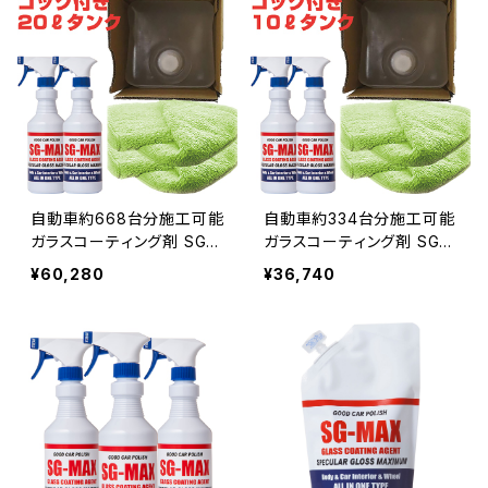
アップルウォッチ ロードバイ
車・バイク・ロードバイク 車
ク コーティング剤 水回り
コーティング剤
水まわり 下地処理
自動車約668台分施工可能
自動車約334台分施工可能
ガラスコーティング剤 SG-
ガラスコーティング剤 SG-
MAX 業務用 20リットル
MAX 業務用 10リットル(S
¥60,280
¥36,740
(SG-MAX50本分) ボトル
G-MAX25本分) ボトル2
2本 専用クロス2枚 セッ
本 専用クロス2枚 セット
ト スマホ 車 最強 おすすめ
スマホ 車 最強 おすすめ 洗
洗車機 メンテナンス ワック
車機 メンテナンス ワックス
ス ランキング diy
ランキング diy