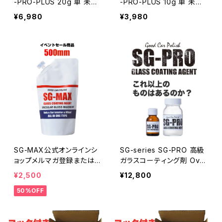
-PRO-PLUS 20g 車 未塗
-PRO-PLUS 10g 車 未塗
装樹脂コーティング剤 無塗
装樹脂コーティング剤 無塗
¥6,980
¥3,980
装樹脂コーティング剤 大容
装樹脂コーティング剤 大容
量10g 樹脂パーツ ヘッドラ
量10g 樹脂パーツ ヘッドラ
イト メンテナンス 黒樹脂復
イト メンテナンス 黒樹脂復
活 スマホ 高耐久 復活 黒
活 スマホ 高耐久 復活 黒
復活 塗装 diy 新車 中古車
復活 塗装 diy 新車 中古車
コーティング 白化 焼け 日
コーティング 白化 焼け 日
本製
本製
SG-MAX公式オンラインシ
SG-series SG-PRO 高級
ョップメルマガ登録またはLi
ガラスコーティング剤 Oval
neお友達登録がおすすめで
撥水 高耐久 大容量80mm
¥2,500
¥12,800
す。ガラスコーティング剤 S
2度塗り可 最高のDIY体験
50%OFF
G-MAX 詰め替え用 500
へ ガラスコーティング・コー
ｍｍ 送料無料 車 バイク
ティング剤・ワックス・洗車・
スマホ iphone アイフォン
ガラスコーティング剤・自転