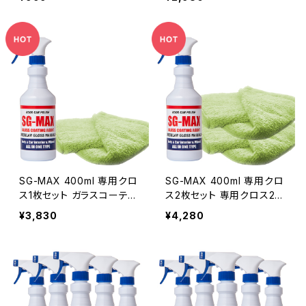
ティング剤 水回り 水まわり
ァイア ノート セレナ 車 バイ
掃除 洗面台 トイレ シンク
ク スマホ iphone アイフォ
洗車 親水 Oval撥水 業務
ン コーティング剤 水回りス
用
ノーボード ワックス 洗面台
トイレ 墓石 シンク
SG-MAX 400ml 専用クロ
SG-MAX 400ml 専用クロ
ス1枚セット ガラスコーティ
ス2枚セット 専用クロス2枚
ング剤 車 撥水 キッチン バ
目は半額！ガラスコーティン
¥3,830
¥4,280
イク スマホ コーティング剤
グ剤 車 撥水 キッチン バイ
水回り 水まわり 掃除 洗面
ク スマホ コーティング剤
台 トイレ シンク 洗車 親水
水回り 水まわり 掃除 洗面
Oval撥水 業務用
台 トイレ シンク 洗車 親水
Oval撥水 業務用