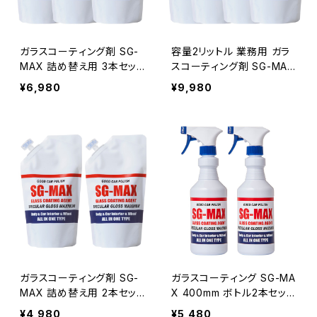
ガラスコーティング剤 SG-
容量2リットル 業務用 ガラ
MAX 詰め替え用 3本セット
スコーティング剤 SG-MAX
容量UP 合計1200ｍｍ 送
詰め替え用 4本セット 送料
¥6,980
¥9,980
料無料 お得！！ 車 バイク
無料
スマホ iphone アイフォン
アップルウォッチ ロードバイ
ク コーティング剤 水回り
水まわり 下地処理
ガラスコーティング剤 SG-
ガラスコーティング SG-MA
MAX 詰め替え用 2本セット
X 400mm ボトル2本セット
容量UP 合計800ｍｍ 送
プリウス アクア アルファー
¥4,980
¥5,480