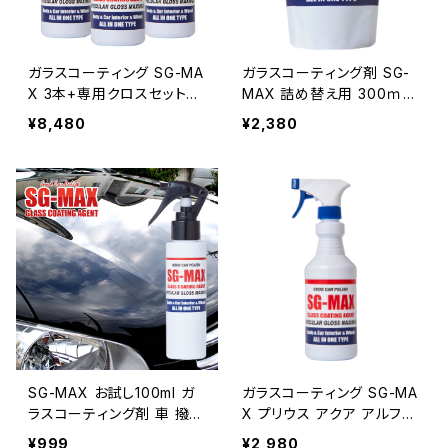
ガラスコーティング SG-MA
ガラスコーティング剤 SG-
X 3本+専用クロスセット
MAX 詰め替え用 300ｍｍ
プリウス アクア アルファー
送料無料 車 バイク スマホ
¥8,480
¥2,380
ド ベルファイア ヴェルファイ
iphone アイフォン アップル
ア ノート セレナ 車 バイク
ウォッチ ロードバイク コー
スマホ iphone アイフォン
ティング剤 水回り 水まわり
コーティング剤 水回りスノ
下地処理
ーボード ワックス 洗面台
トイレ 墓石 シンク
SG-MAX お試し100ml ガ
ガラスコーティング SG-MA
ラスコーティング剤 車 撥水
X プリウス アクア アルファ
キッチン バイク スマホ コー
ード ベルファイア ヴェルフ
¥999
¥2,980