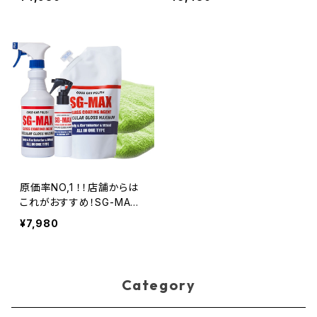
料無料 お得！！ 車 バイク
ド ベルファイア ヴェルファイ
スマホ iphone アイフォン
ア ノート セレナ 車 バイク
アップルウォッチ ロードバイ
スマホ iphone アイフォン
ク コーティング剤 水回り
コーティング剤 水回りスノ
水まわり 下地処理
ーボード ワックス 洗面台
トイレ 墓石 シンク
原価率NO,1 ！！店舗からは
これがおすすめ！SG-MAX
メガ盛りセット ！
¥7,980
Category