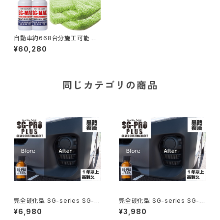
自動車約668台分施工可能 ガ
ラスコーティング剤 SG-MAX
¥60,280
業務用 20リットル(SG-MAX5
0本分) ボトル2本 専用クロ
ス2枚 セット スマホ 車 最強
おすすめ 洗車機 メンテナンス
ワックス ランキング diy
同じカテゴリの商品
完全硬化型 SG-series SG-P
完全硬化型 SG-series SG-P
RO-PLUS 20g 車 未塗装樹脂
RO-PLUS 10g 車 未塗装樹脂
¥6,980
¥3,980
コーティング剤 無塗装樹脂コー
コーティング剤 無塗装樹脂コー