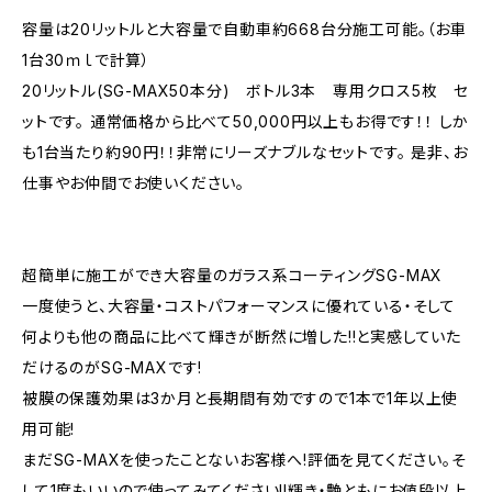
容量は20リットルと大容量で自動車約668台分施工可能。（お車
1台30ｍｌで計算）
20リットル(SG-MAX50本分) ボトル3本 専用クロス5枚 セ
ットです。 通常価格から比べて50,000円以上もお得です！！ しか
も1台当たり約90円！！非常にリーズナブルなセットです。 是非、お
仕事やお仲間でお使いください。
超簡単に施工ができ大容量のガラス系コーティングSG-MAX
一度使うと、大容量・コストパフォーマンスに優れている・そして
何よりも他の商品に比べて輝きが断然に増した!!と実感していた
だけるのがSG-MAXです!
被膜の保護効果は3か月と長期間有効ですので1本で1年以上使
用可能!
まだSG-MAXを使ったことないお客様へ!評価を見てください。そ
して1度もいいので使ってみてください!!輝き・艶ともにお値段以上