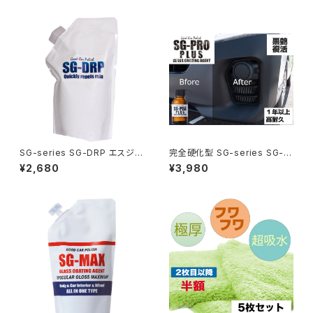
驚きの吸水力 吸水 タオル ふき
得！！ 車 バイク スマホ iphone
ん キッチン おすすめ 掃除 洗車
アイフォン アップルウォッチ ロー
SCC
ドバイク コーティング剤 水回り
水まわり 下地処理
SG-series SG-DRP エスジー
完全硬化型 SG-series SG-P
ドロップ 200mm詰め替え シロ
RO-PLUS 10g 車 未塗装樹脂
¥2,680
¥3,980
キサン配合 瞬間ガラス撥水剤
コーティング剤 無塗装樹脂コー
車 ガラス フロントガラス 撥水
ティング剤 大容量10g 樹脂パー
梅雨 グッズ 梅雨対策 台風 台風
ツ ヘッドライト メンテナンス 黒
対策 ゲリラ豪雨 豪雨 雨 ホワイ
樹脂復活 スマホ 高耐久 復活
トデー お返し 船舶
黒復活 塗装 diy 新車 中古車
コーティング 白化 焼け 日本製