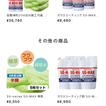
自動車約334台分施工可能 ガ
ガラスコーティング SG-MAX 3
ラスコーティング剤 SG-MAX
本+専用クロスセット プリウス
¥36,740
¥8,480
業務用 10リットル(SG-MAX2
アクア アルファード ベルファイ
5本分) ボトル2本 専用クロ
ア ヴェルファイア ノート セレナ
ス2枚 セット スマホ 車 最強
車 バイク スマホ iphone アイ
おすすめ 洗車機 メンテナンス
フォン コーティング剤 水回りス
ワックス ランキング diy
ノーボード ワックス 洗面台 トイ
その他の商品
レ 墓石 シンク
SG-series SG-MAX 専用ク
ガラスコーティング剤 SG-MAX
ロス 10枚セット 2枚目以降半額
詰め替え用 3本セット 容量UP
¥6,550
¥6,980
高級 マイクロファイバークロス
合計1200ｍｍ 送料無料 お