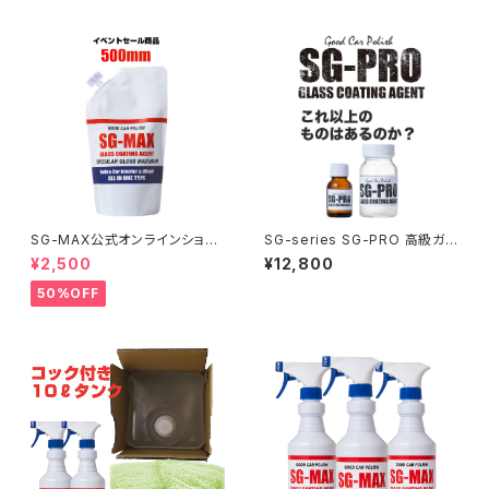
ティング剤 大容量10g 樹脂パー
ティング剤 大容量10g 樹脂パー
ツ ヘッドライト メンテナンス 黒
ツ ヘッドライト メンテナンス 黒
樹脂復活 スマホ 高耐久 復活
樹脂復活 スマホ 高耐久 復活
黒復活 塗装 diy 新車 中古車
黒復活 塗装 diy 新車 中古車
コーティング 白化 焼け 日本製
コーティング 白化 焼け 日本製
SG-MAX公式オンラインショッ
SG-series SG-PRO 高級ガラ
プメルマガ登録またはLineお友
スコーティング剤 Oval撥水 高
¥2,500
¥12,800
達登録がおすすめです。ガラスコ
耐久 大容量80mm 2度塗り可
ーティング剤 SG-MAX 詰め替
最高のDIY体験へ ガラスコーテ
50%OFF
え用 500ｍｍ 送料無料 車 バ
ィング・コーティング剤・ワック
イク スマホ iphone アイフォン
ス・洗車・ガラスコーティング剤・
アップルウォッチ ロードバイク
自転車・バイク・ロードバイク 車
コーティング剤 水回り 水まわり
コーティング剤
下地処理