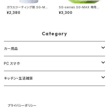
ガラスコーティング剤 SG-MAX
SG-series SG-MAX 専用ク
詰め替え用 300ｍｍ 送料無料
ロス 5枚セット 2枚目以降半額
¥2,380
¥3,300
車 バイク スマホ iphone アイ
高級 マイクロファイバークロス
フォン アップルウォッチ ロードバ
驚きの吸水力 吸水 タオル ふき
イク コーティング剤 水回り 水
ん キッチン おすすめ 掃除 洗車
まわり 下地処理
SCC
Category
カー用品
洗車・コーティング
PC スマホ
お得なセット商品
スマホコーティング
キッチン・生活雑貨
クロス
クロス
プライバシーポリシー
ガラス撥水剤