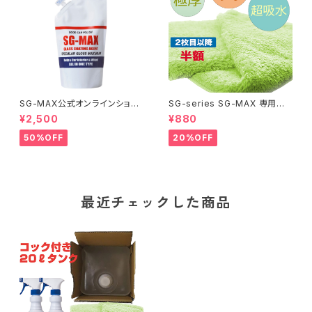
SG-MAX公式オンラインショッ
SG-series SG-MAX 専用ク
プメルマガ登録またはLineお友
ロス 高級 マイクロファイバーク
¥2,500
¥880
達登録がおすすめです。ガラスコ
ロス 驚きの吸水力 吸水 タオル
ーティング剤 SG-MAX 詰め替
ふきん キッチン おすすめ 掃除
50%OFF
20%OFF
え用 500ｍｍ 送料無料 車 バ
洗車 SCC
イク スマホ iphone アイフォン
アップルウォッチ ロードバイク
コーティング剤 水回り 水まわり
下地処理
最近チェックした商品